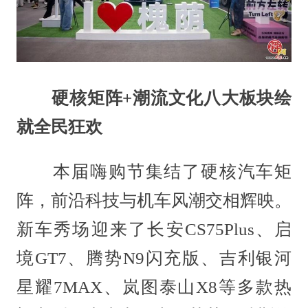
硬核矩阵+潮流文化八大板块绘
就全民狂欢
本届嗨购节集结了硬核汽车矩
阵，前沿科技与机车风潮交相辉映。
新车秀场迎来了长安CS75Plus、启
境GT7、腾势N9闪充版、吉利银河
星耀7MAX、岚图泰山X8等多款热