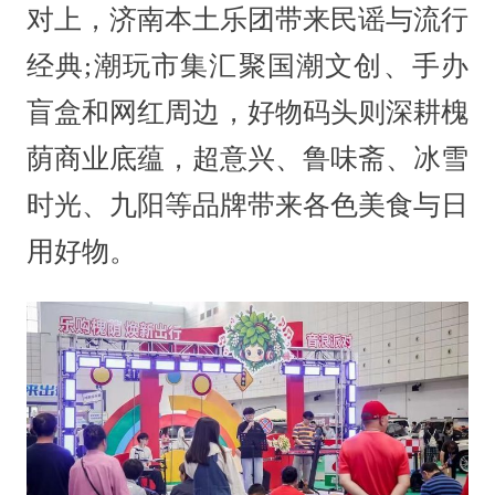
对上，济南本土乐团带来民谣与流行
经典;潮玩市集汇聚国潮文创、手办
盲盒和网红周边，好物码头则深耕槐
荫商业底蕴，超意兴、鲁味斋、冰雪
时光、九阳等品牌带来各色美食与日
用好物。