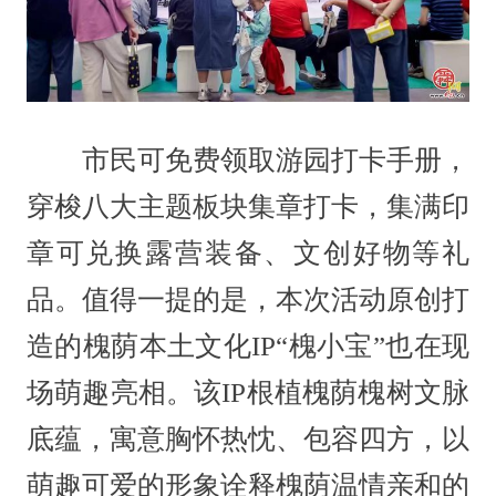
市民可免费领取游园打卡手册，
穿梭八大主题板块集章打卡，集满印
章可兑换露营装备、文创好物等礼
品。值得一提的是，本次活动原创打
造的槐荫本土文化IP“槐小宝”也在现
场萌趣亮相。该IP根植槐荫槐树文脉
底蕴，寓意胸怀热忱、包容四方，以
萌趣可爱的形象诠释槐荫温情亲和的