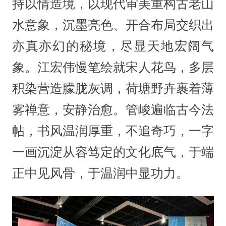
持以情造境，以现代审美重构古老山
水意象，沉墨亮色、开合布局交织出
亦真亦幻的秘境，尽显天地宏阔气
象。江宏伟慢笔绘就宋人花鸟，多层
积染营造朦胧灰调，荷塘野卉裹着薄
雾禅意，安静治愈。管峻遍临古今法
帖，书风温润厚重，不追奇巧，一字
一画沉淀从容笃定的文化底气，于端
正中见风骨，于温润中显功力。