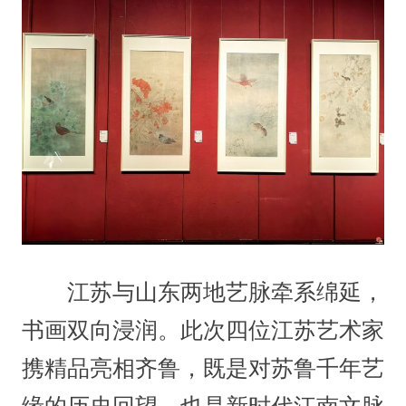
江苏与山东两地艺脉牵系绵延，
书画双向浸润。此次四位江苏艺术家
携精品亮相齐鲁，既是对苏鲁千年艺