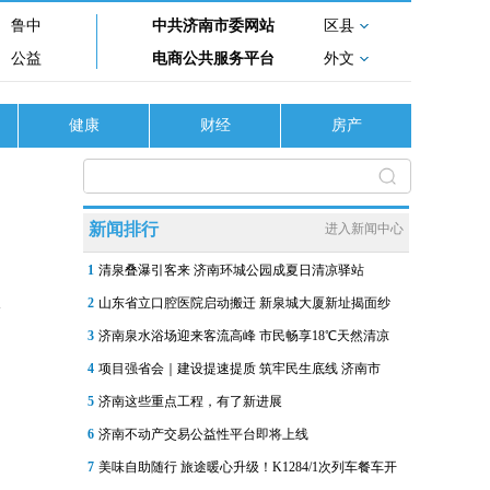
鲁中
中共济南市委网站
区县
公益
电商公共服务平台
外文
健康
财经
房产
新闻排行
进入新闻中心
1
清泉叠瀑引客来 济南环城公园成夏日清凉驿站
2
山东省立口腔医院启动搬迁 新泉城大厦新址揭面纱
3
济南泉水浴场迎来客流高峰 市民畅享18℃天然清凉
4
项目强省会｜建设提速提质 筑牢民生底线 济南市
5
济南这些重点工程，有了新进展
6
济南不动产交易公益性平台即将上线
7
美味自助随行 旅途暖心升级！K1284/1次列车餐车开