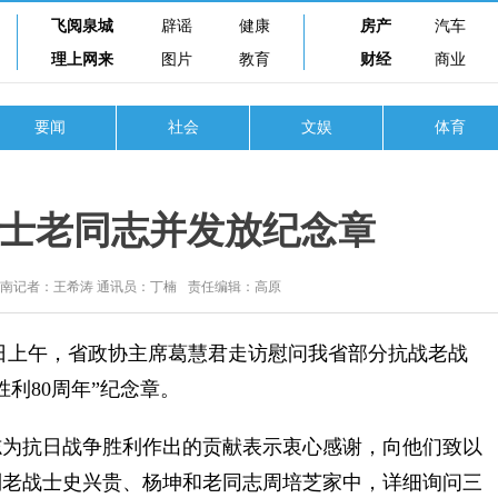
飞阅泉城
辟谣
健康
房产
汽车
理上网来
图片
教育
财经
商业
要闻
社会
文娱
体育
士老同志并发放纪念章
济南记者：王希涛 通讯员：丁楠
责任编辑：高原
8日上午，省政协主席葛慧君走访慰问我省部分抗战老战
利80周年”纪念章。
为抗日战争胜利作出的贡献表示衷心感谢，向他们致以
到老战士史兴贵、杨坤和老同志周培芝家中，详细询问三