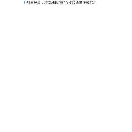
8
烈日炎炎，济南地铁“凉”心接驳通道正式启用