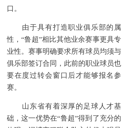
口。
由于具有打造职业俱乐部的属
性，“鲁超”相比其他业余赛事更具专
业性。赛事明确要求所有球员均须与
俱乐部签订合同，此前的职业球员也
要在度过转会窗口后才能够报名参
赛。
山东省有着深厚的足球人才基
础，这一优势在“鲁超”得到了充分的