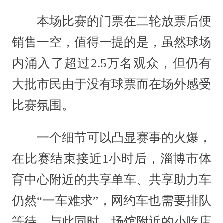
本场比赛的门票在二轮放票后便
销售一空，值得一提的是，虽然球场
内涌入了超过2.5万名观众，但仍有
大批市民由于没有球票而在场外感受
比赛氛围。
一个细节可以凸显赛事的火爆，
在比赛结束接近1小时后，淄博市体
育中心附近的共享单车、共享助力车
仍然“一车难求”，网约车也需要排队
等待。与此同时，场馆附近的小吃店