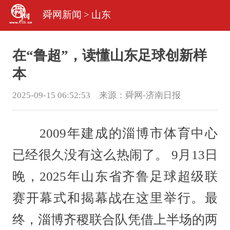
舜网新闻
>
山东
在“鲁超”，读懂山东足球创新样
本
2025-09-15 06:52:53 来源：
舜网-济南日报
2009年建成的淄博市体育中心
已经很久没有这么热闹了。 9月13日
晚，2025年山东省齐鲁足球超级联
赛开幕式和揭幕战在这里举行。最
终，淄博齐稷联合队凭借上半场的两