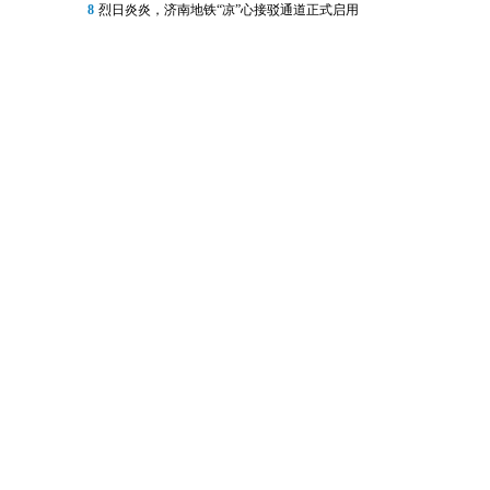
8
烈日炎炎，济南地铁“凉”心接驳通道正式启用