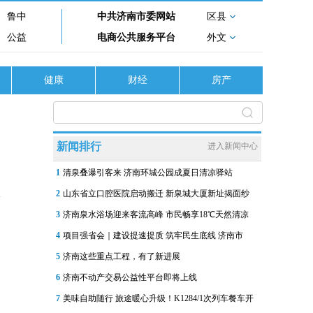
鲁中
中共济南市委网站
区县
公益
电商公共服务平台
外文
健康
财经
房产
新闻排行
进入新闻中心
1
清泉叠瀑引客来 济南环城公园成夏日清凉驿站
2
山东省立口腔医院启动搬迁 新泉城大厦新址揭面纱
3
济南泉水浴场迎来客流高峰 市民畅享18℃天然清凉
4
项目强省会｜建设提速提质 筑牢民生底线 济南市
5
济南这些重点工程，有了新进展
6
济南不动产交易公益性平台即将上线
全
7
美味自助随行 旅途暖心升级！K1284/1次列车餐车开