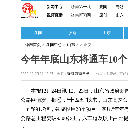
新闻中心
济南第一眼
要闻
专题
视频直播
济南新闻网
原创
山东
新闻
济南
山东
舜网首页
>
新闻中心
>
山东
>
>
正文
今年年底山东将通车10
2025-12-25 06:42:27 来源：
舜网-济南日报
作者：邢晓然
责任
本报12月24日讯 12月23日，山东省政府
公路网情况。据悉，“十四五”以来，山东高速公路
三五”的1.7倍，建成投用28个项目，实现“年
公路总里程突破9300公里，六车道及以上占比提
国。