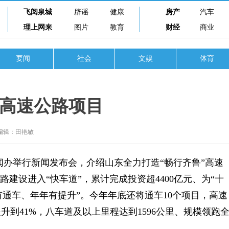
飞阅泉城
辟谣
健康
房产
汽车
理上网来
图片
教育
财经
商业
要闻
社会
文娱
体育
个高速公路项目
编辑：田艳敏
新闻办举行新闻发布会，介绍山东全力打造“畅行齐鲁”高速
建设进入“快车道”，累计完成投资超4400亿元、为“十
年有通车、年年有提升”。今年年底还将通车10个项目，高速
升到41%，八车道及以上里程达到1596公里、规模领跑