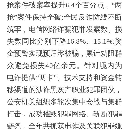
抢案件破案率提升6.4个百分点，“两
抢”案件保持全破;全民反诈防线不断
筑牢，电信网络诈骗犯罪发案数、损
失数同比分别下降16.8%、15.1%;资
金预警实现预后零被骗，累计劝阻群
众避免损失40亿余元。针对境内为
电诈提供“两卡”、技术支持和资金转
移渠道的涉诈黑灰产职业犯罪团伙，
公安机关组织多轮次集中会战与集群
打击，成功摧毁犯罪网络、斩断犯罪
链条，全年共抓获电诈及关联犯罪嫌