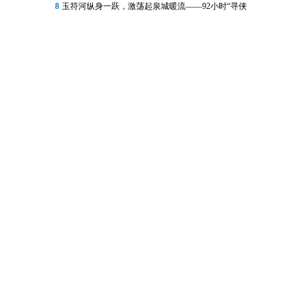
8
玉符河纵身一跃，激荡起泉城暖流——92小时“寻侠