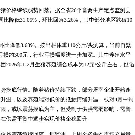
价格继续弱势回落。据全省26个畜禽生产定点监测县
比降低31.05%，环比回落3.26%，其中部分地区跌破10
环比降低3.63%。按出栏体重110公斤/头测算，当前自繁
亏损约300元，行业亏损幅度进一步加深。其中养殖水平
026年1-2月生猪养殖综合成本为12元/公斤左右，也陷
势摸底行情。随着猪价持续下跌，部分屠宰企业开始逢
升温，以及养殖端对低价的抵触情绪升温，或对4月中旬
有限，或以震荡摸底为主，但受制于供强需弱影响，需警
需在供需平衡中逐步实现价格企稳回升。
价格震荡继续回落。据监测，上周全省牛肉市场交易量