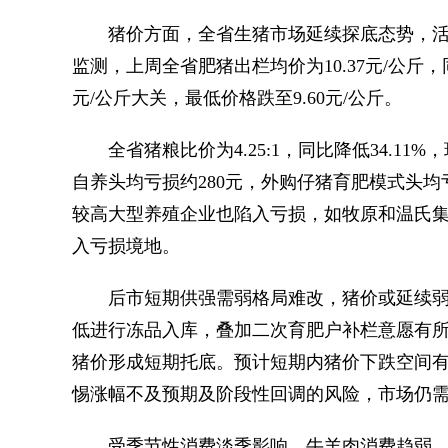
猪价方面，全省生猪市场延续探底态势，活猪
监测，上周全省肥猪出栏均价为10.37元/公斤，同
元/公斤大关，最低价格跌至9.60元/公斤。
全省猪粮比价为4.25:1，同比降低34.11%，
自养头均亏损约280元，外购仔猪育肥模式头均
较高大型养殖企业也陷入亏损，如牧原和温氏集团2
入亏损境地。
后市短期供强需弱格局难改，猪价或延续弱
低进行冻品入库，叠加二次育肥户补栏意愿有所
猪价形成短期托底。预计短期内猪价下跌空间
惕涨幅不及预期及阶段性回调的风险，市场仍
受季节性消费淡季影响，牛羊肉消费趋弱，