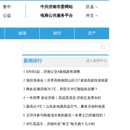
鲁中
中共济南市委网站
区县
公益
电商公共服务平台
外文
健康
财经
房产
新闻排行
进入新闻中心
1
8月8日起，济南公交4条线路有调整
2
项目强省会｜济枣高铁南部山区317省道高架段连续梁
3
网友实测济南59.5℃，和官方38℃预报差在哪？
4
一年四季 泉在济南｜高温觅清凉 济南五龙潭水杉
5
最高42.4℃！山东多地遇高温天气，桑拿天啥时候退
6
玉符河参与救援溺水者的最后一名勇士已经被找到！
7
40℃高温天，济南外卖“单王”每天跑十几小时