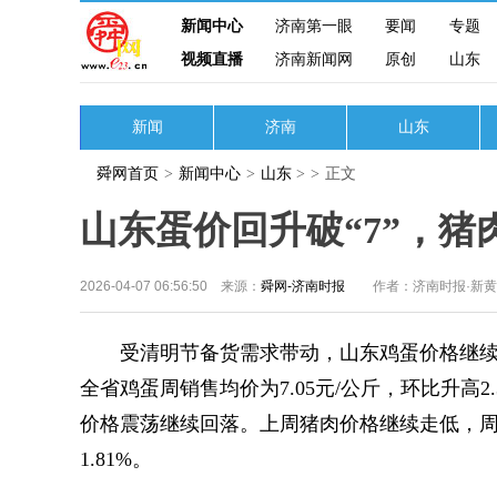
新闻中心
济南第一眼
要闻
专题
视频直播
济南新闻网
原创
山东
新闻
济南
山东
舜网首页
>
新闻中心
>
山东
>
>
正文
山东蛋价回升破“7”，猪
2026-04-07 06:56:50 来源：
舜网-济南时报
作者：济南时报·新
受清明节备货需求带动，山东鸡蛋价格继续
全省鸡蛋周销售均价为7.05元/公斤，环比升高
价格震荡继续回落。上周猪肉价格继续走低，周均价
1.81%。