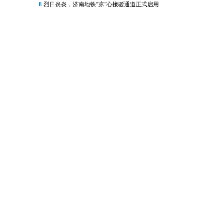
8
烈日炎炎，济南地铁“凉”心接驳通道正式启用