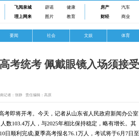
飞阅泉城
辟谣
健康
房产
汽车
理上网来
图片
教育
财经
商业
要闻
社会
文娱
体育
季高考统考 佩戴眼镜入场须接
济南记者：张静
责任编辑：高原
高考即将开考。今天，记者从山东省人民政府新闻办公室
人数103.4万人，与2025年相比保持稳定，略有增长。其
10日顺利完成;夏季高考报名76.1万人，考试将于6月7日