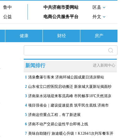
鲁中
中共济南市委网站
区县
公益
电商公共服务平台
外文
健康
财经
房产
受
新闻排行
进入新闻中心
1
清泉叠瀑引客来 济南环城公园成夏日清凉驿站
2
山东省立口腔医院启动搬迁 新泉城大厦新址揭面纱
3
济南泉水浴场迎来客流高峰 市民畅享18℃天然清凉
4
项目强省会｜建设提速提质 筑牢民生底线 济南市
5
济南这些重点工程，有了新进展
6
济南不动产交易公益性平台即将上线
至
7
美味自助随行 旅途暖心升级！K1284/1次列车餐车开