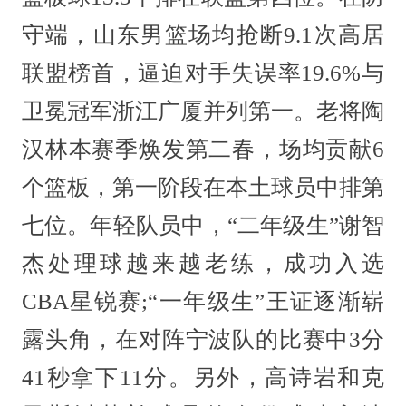
守端，山东男篮场均抢断9.1次高居
联盟榜首，逼迫对手失误率19.6%与
卫冕冠军浙江广厦并列第一。老将陶
汉林本赛季焕发第二春，场均贡献6
个篮板，第一阶段在本土球员中排第
七位。年轻队员中，“二年级生”谢智
杰处理球越来越老练，成功入选
CBA星锐赛;“一年级生”王证逐渐崭
露头角，在对阵宁波队的比赛中3分
41秒拿下11分。另外，高诗岩和克