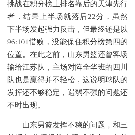
挑战在积分榜上排名靠后的天津先行
者，结果上半场就落后22分，虽然
下半场发起强力反击，但最终还是以
96:101惜败，没能保住积分榜第四的
位置。在此之前，山东男篮还曾客场
输给江苏队，主场对阵全华班的四川
队也是赢得并不轻松，这说明球队的
发挥还不够稳定，遇弱不强的问题还
不时出现。
山东男篮发挥不稳的问题，和三