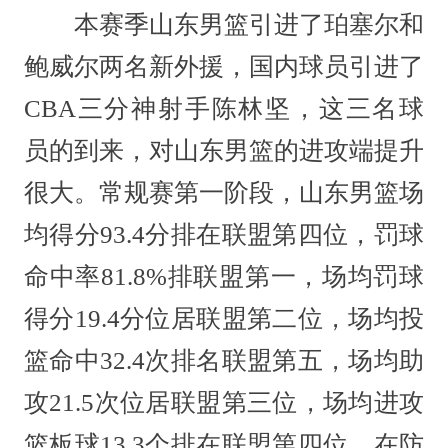
本赛季山东男篮引进了珀塞尔和
鲍威尔两名新外援，国内球员引进了
CBA三分神射手陈林坚，这三名球
员的到来，对山东男篮的进攻端提升
很大。常规赛第一阶段，山东男篮场
均得分93.4分排在联盟第四位，罚球
命中率81.8%排联盟第一，场均罚球
得分19.4分位居联盟第二位，场均投
篮命中32.4次排名联盟第五，场均助
攻21.5次位居联盟第三位，场均进攻
篮板球13.3个排在联盟第四位。在防