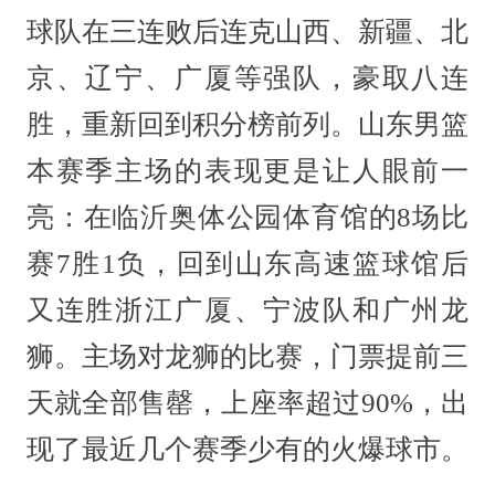
球队在三连败后连克山西、新疆、北
京、辽宁、广厦等强队，豪取八连
胜，重新回到积分榜前列。山东男篮
本赛季主场的表现更是让人眼前一
亮：在临沂奥体公园体育馆的8场比
赛7胜1负，回到山东高速篮球馆后
又连胜浙江广厦、宁波队和广州龙
狮。主场对龙狮的比赛，门票提前三
天就全部售罄，上座率超过90%，出
现了最近几个赛季少有的火爆球市。