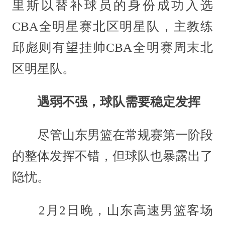
里斯以替补球员的身份成功入选
CBA全明星赛北区明星队，主教练
邱彪则有望挂帅CBA全明赛周末北
区明星队。
遇弱不强，球队需要稳定发挥
尽管山东男篮在常规赛第一阶段
的整体发挥不错，但球队也暴露出了
隐忧。
2月2日晚，山东高速男篮客场