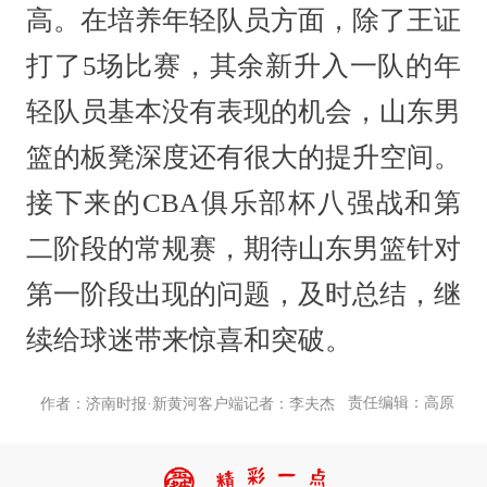
高。在培养年轻队员方面，除了王证
打了5场比赛，其余新升入一队的年
轻队员基本没有表现的机会，山东男
篮的板凳深度还有很大的提升空间。
接下来的CBA俱乐部杯八强战和第
二阶段的常规赛，期待山东男篮针对
第一阶段出现的问题，及时总结，继
续给球迷带来惊喜和突破。
责任编辑：高原
作者：济南时报·新黄河客户端记者：李夫杰