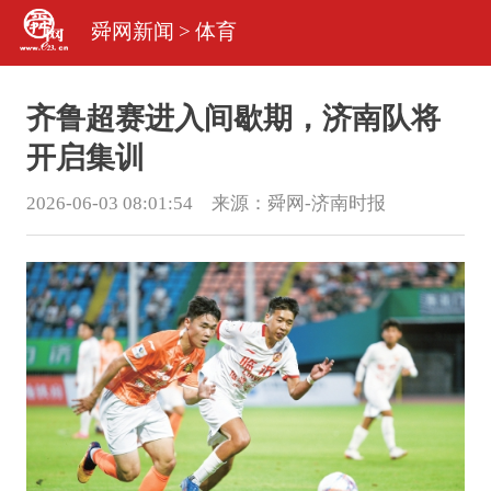
舜网新闻
>
体育
齐鲁超赛进入间歇期，济南队将
开启集训
2026-06-03 08:01:54 来源：
舜网-济南时报