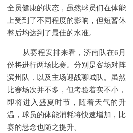
全员健康的状态，虽然球员们在体能
上受到了不同程度的影响，但短暂休
整后均达到了最佳的水准。
从赛程安排来看，济南队在6月
份将进行两场比赛。分别是客场对阵
滨州队，以及主场迎战聊城队。虽然
比赛场次并不多，但考验着实不小，
即将进入盛夏时节，随着天气的升
温，球员的体能消耗将快速增加，比
赛的悬念也随之提升。