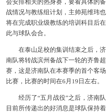
会安排相关的热身赛，要看具体的备
战情况与教练组计划，主帅苑维玮也
将在完成职业级教练的培训科目后在
此与球队会合。
在泰山足校的集训结束之后，济
南队将转战滨州备战下一轮的齐鲁超
赛，这是济南队在本赛季的首个客场
比赛，比赛的时间在6月19日左右。
经历了“五月战役”之后，济南队
目前所传递出的好消息是球队保持着