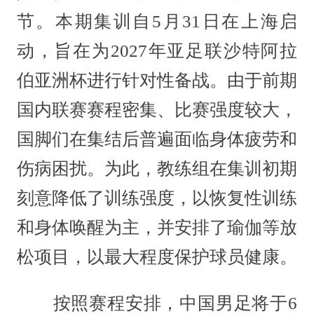
节。本期集训自5月31日在上海启
动，旨在为2027年亚足联沙特阿拉
伯亚洲杯进行针对性备战。由于前期
国内联赛赛程密集、比赛强度较大，
国脚们在集结后普遍面临身体疲劳和
伤病困扰。为此，教练组在集训初期
刻意降低了训练强度，以恢复性训练
和身体唤醒为主，并安排了瑜伽等放
松项目，以最大程度保护球员健康。
按照赛程安排，中国男足将于6