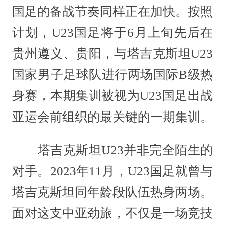
国足的备战节奏同样正在加快。按照
计划，U23国足将于6月上旬先后在
贵州遵义、贵阳，与塔吉克斯坦U23
国家男子足球队进行两场国际B级热
身赛，本期集训被视为U23国足出战
亚运会前组织的最关键的一期集训。
塔吉克斯坦U23并非完全陌生的
对手。2023年11月，U23国足就曾与
塔吉克斯坦同年龄段队伍热身两场。
面对这支中亚劲旅，不仅是一场竞技