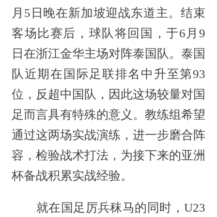
月5日晚在新加坡迎战东道主。结束
客场比赛后，球队将回国，于6月9
日在浙江金华主场对阵泰国队。泰国
队近期在国际足联排名中升至第93
位，反超中国队，因此这场较量对国
足而言具有特殊的意义。教练组希望
通过这两场实战演练，进一步磨合阵
容，检验战术打法，为接下来的亚洲
杯备战积累实战经验。
就在国足厉兵秣马的同时，U23