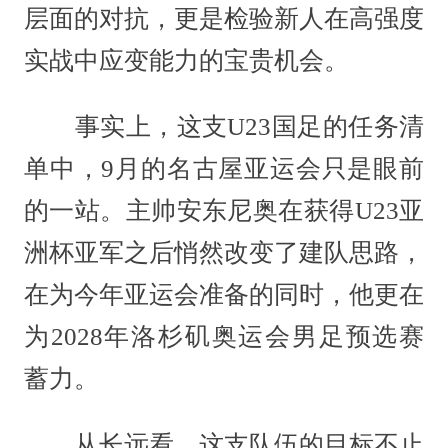
层面的对抗，更是检验新人在高强度
实战中应变能力的宝贵机会。
事实上，这支U23国足的任务清
单中，9月的名古屋亚运会只是眼前
的一站。主帅安东尼奥在获得U23亚
洲杯亚军之后悄然改变了建队思路，
在为今年亚运会准备的同时，他更在
为2028年洛杉矶奥运会男足预选赛
蓄力。
从长远看，这支队伍的目标不止