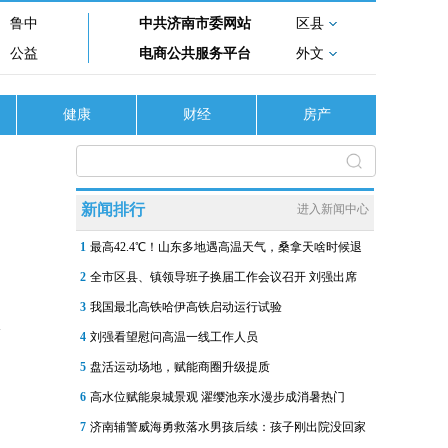
鲁中
中共济南市委网站
区县
公益
电商公共服务平台
外文
健康
财经
房产
新闻排行
进入新闻中心
1
最高42.4℃！山东多地遇高温天气，桑拿天啥时候退
2
全市区县、镇领导班子换届工作会议召开 刘强出席
3
我国最北高铁哈伊高铁启动运行试验
4
刘强看望慰问高温一线工作人员
5
盘活运动场地，赋能商圈升级提质
6
高水位赋能泉城景观 濯缨池亲水漫步成消暑热门
7
济南辅警威海勇救落水男孩后续：孩子刚出院没回家