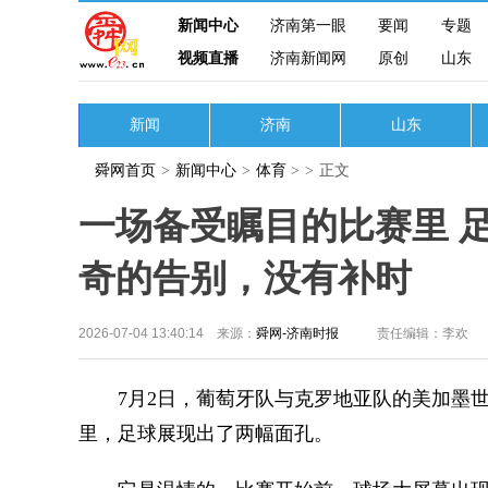
新闻中心
济南第一眼
要闻
专题
视频直播
济南新闻网
原创
山东
新闻
济南
山东
舜网首页
>
新闻中心
>
体育
>
>
正文
一场备受瞩目的比赛里 
奇的告别，没有补时
2026-07-04 13:40:14 来源：
舜网-济南时报
责任编辑：李欢
7月2日，葡萄牙队与克罗地亚队的美加墨世
里，足球展现出了两幅面孔。