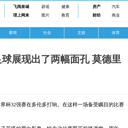
飞阅泉城
辟谣
健康
房产
汽车
理上网来
图片
教育
财经
商业
要闻
社会
文娱
体育
足球展现出了两幅面孔 莫德里
界杯32强赛在多伦多打响。在这样一场备受瞩目的比赛