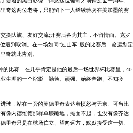
了若塔的黑白影像，悼念这位葡萄牙前锋逝世一周年。
莫德里奇这两位老将，只能留下一人继续驰骋在美加墨的赛
换队旗、友好交流;开赛后各为其主，不留情面。克罗
越位遭到取消。在一场如同“过山车”般的比赛后，命运划定
德里奇就此告别。
的比赛，在几乎肯定是他的最后一场世界杯比赛里，40
职业生涯的一个缩影：勤勉、顽强、始终奔跑、不知疲
进球，站在一旁的莫德里奇表达着愤怒与无奈。可当比
没有像内德维德那样单膝跪地，掩面不起，也没有像齐达
莫德里奇只是在球场伫立、望向远方，默默接受这一切。