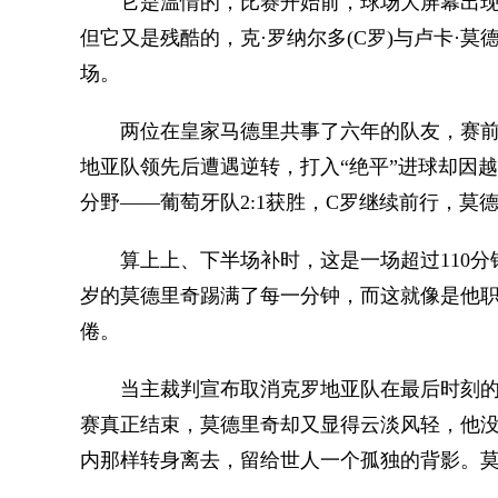
它是温情的，比赛开始前，球场大屏幕出现
但它又是残酷的，克·罗纳尔多(C罗)与卢卡·
场。
两位在皇家马德里共事了六年的队友，赛前交
地亚队领先后遭遇逆转，打入“绝平”进球却因
分野——葡萄牙队2:1获胜，C罗继续前行，莫
算上上、下半场补时，这是一场超过110分钟
岁的莫德里奇踢满了每一分钟，而这就像是他
倦。
当主裁判宣布取消克罗地亚队在最后时刻的
赛真正结束，莫德里奇却又显得云淡风轻，他
内那样转身离去，留给世人一个孤独的背影。