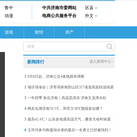
鲁中
中共济南市委网站
区县
动漫
电商公共服务平台
外文
游戏
财经
房产
进入新闻中心>
新闻排行
1
8月8日起，济南公交4条线路有调整
2
项目强省会｜济枣高铁南部山区317省道高架段连续梁
3
一年四季 泉在济南｜高温觅清凉 济南五龙潭水杉
4
网友实测济南59.5℃，和官方38℃预报差在哪？
5
最高42.4℃！山东多地遇高温天气，桑拿天啥时候退
6
玉符河参与救援溺水者的最后一名勇士已经被找到！