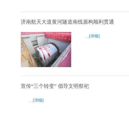
济南航天大道黄河隧道南线盾构顺利贯通
…
[详细]
宣传“三个转变” 倡导文明祭祀
…
[详细]