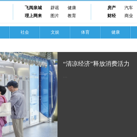
飞阅泉城
辟谣
健康
房产
汽车
理上网来
图片
教育
财经
商业
社会
文娱
体育
健康
“清凉经济”释放消费活力
…