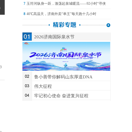
7
玉符河纵身一跃，激荡起泉城暖流——92小时“寻侠
8
40℃高温天，济南外卖“单王”每天跑十几小时
2026济南国际泉水节
9
鲁小善带你解码山东厚道DNA
伟大征程
牢记初心使命 奋进复兴征程